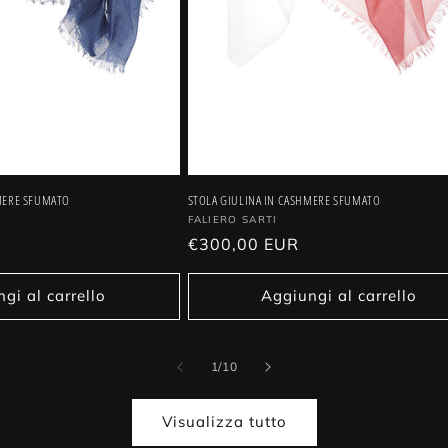
MERE SFUMATO
STOLA GIULINA IN CASHMERE SFUMATO
Fornitore:
FALIERO SARTI
Prezzo
€300,00 EUR
di
listino
gi al carrello
Aggiungi al carrello
su
1
/
10
Visualizza tutto