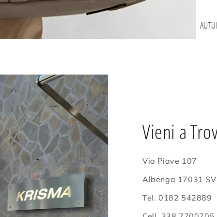
AUTU
Vieni a Tro
Via Piave 107
Albenga 17031 SV
Tel. 0182 542889
Cell. 338 7700705