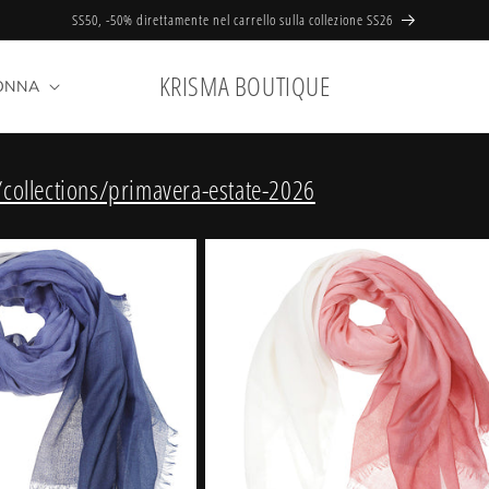
SS50, -50% direttamente nel carrello sulla collezione SS26
KRISMA BOUTIQUE
ONNA
/collections/primavera-estate-2026