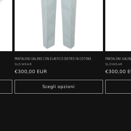
PANTALONI GALENE CON ELASTICO DIETRO IN COTONE
PANTALONI GALEN
Fornitore:
SLOWEAR
Fornitore:
SLOWEAR
Prezzo
€300,00 EUR
Prezzo
€300,00 
di
di
listino
listino
Scegli opzioni