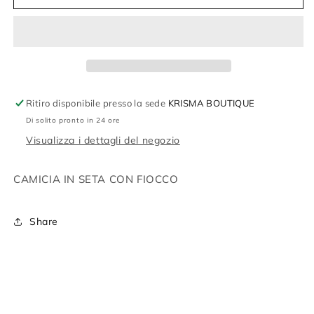
IN
IN
SETA
SETA
CON
CON
FIOCCO
FIOCCO
Ritiro disponibile presso la sede
KRISMA BOUTIQUE
Di solito pronto in 24 ore
Visualizza i dettagli del negozio
CAMICIA IN SETA CON FIOCCO
Share