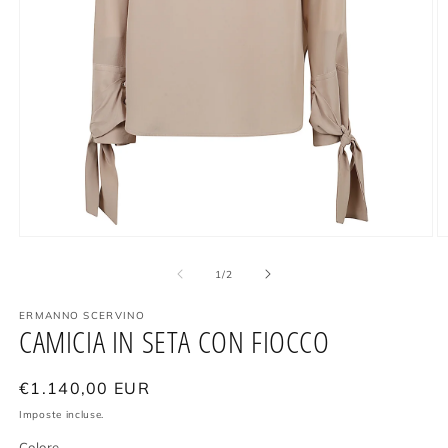
Apri
A
contenuti
c
multimediali
m
su
1
/
2
1
2
in
in
ERMANNO SCERVINO
finestra
fi
CAMICIA IN SETA CON FIOCCO
modale
m
Prezzo
€1.140,00 EUR
di
Imposte incluse.
listino
Colore