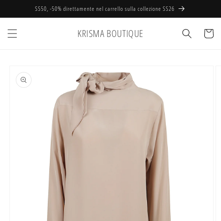
Vai
SS50, -50% direttamente nel carrello sulla collezione SS26
direttamente
ai contenuti
KRISMA BOUTIQUE
Carrell
Passa alle
informazioni
sul prodotto